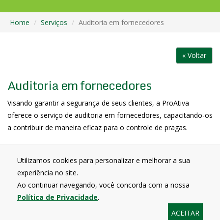
Home
Serviços
Auditoria em fornecedores
« Voltar
Auditoria em fornecedores
Visando garantir a segurança de seus clientes, a ProAtiva
oferece o serviço de auditoria em fornecedores, capacitando-os
a contribuir de maneira eficaz para o controle de pragas.
Utilizamos cookies para personalizar e melhorar a sua
experiência no site.
Proativa Pragas
Rua Maria Cândida, 897 - Vila Guilherme
Ao continuar navegando, você concorda com a nossa
CEP 02071-011 - São Paulo - SP
Política de Privacidade
.
(11)2218-1629 | (11)2218-0113 | (11)2218-2014
ACEITAR