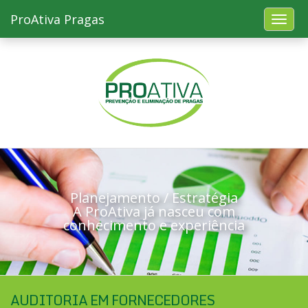
ProAtiva Pragas
Planejamento / Estratégia
A ProAtiva já nasceu com
conhecimento e experiência
AUDITORIA EM FORNECEDORES